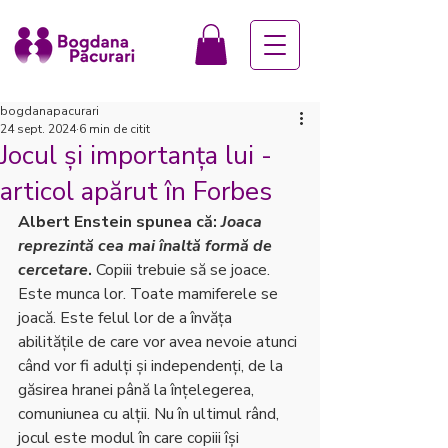
bogdanapacurari
24 sept. 2024
6 min de citit
Jocul și importanța lui -
articol apărut în Forbes
Albert Enstein spunea că: 
Joaca 
reprezintă cea mai înaltă formă de 
cercetare
. 
Copiii trebuie să se joace. 
Este munca lor. Toate mamiferele se 
joacă. Este felul lor de a învăța 
abilitățile de care vor avea nevoie atunci 
când vor fi adulți și independenți, de la 
găsirea hranei până la înțelegerea, 
comuniunea cu alții. Nu în ultimul rând, 
jocul este modul în care copiii își 