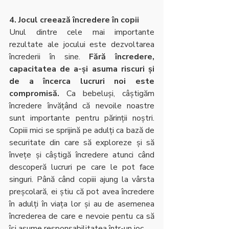
4. Jocul creează încredere în copii
Unul dintre cele mai importante 
rezultate ale jocului este dezvoltarea 
încrederii în sine. 
Fără încredere, 
capacitatea de a-și asuma riscuri și 
de a încerca lucruri noi este 
compromisă. 
Ca bebeluși, câștigăm 
încredere învățând că nevoile noastre 
sunt importante pentru părinții noștri. 
Copiii mici se sprijină pe adulți ca bază de 
securitate din care să exploreze și să 
învețe și câștigă încredere atunci când 
descoperă lucruri pe care le pot face 
singuri. Până când copiii ajung la vârsta 
preșcolară, ei știu că pot avea încredere 
în adulți în viața lor și au de asemenea 
încrederea de care e nevoie pentu ca să 
își asume responsabilitatea într-un joc.