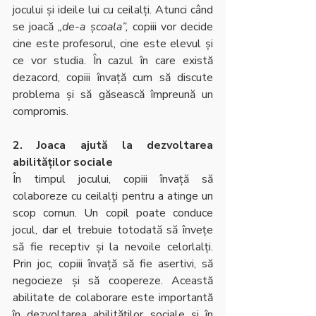
jocului și ideile lui cu ceilalți. Atunci când 
se joacă 
„de-a școala”,
 copiii vor decide 
cine este profesorul, cine este elevul și 
ce vor studia. În cazul în care există 
dezacord, copiii învață cum să discute 
problema și să găsească împreună un 
compromis.
2. Joaca ajută la dezvoltarea 
abilităților sociale
În timpul jocului, copiii învață să 
colaboreze cu ceilalți pentru a atinge un 
scop comun. Un copil poate conduce 
jocul, dar el trebuie totodată să învețe 
să fie receptiv și la nevoile celorlalți. 
Prin joc, copiii învață să fie asertivi, să 
negocieze și să coopereze. Această 
abilitate de colaborare este importantă 
în dezvoltarea abilităților sociale și în 