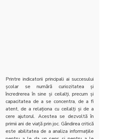
Printre indicatorii principali ai succesului 
școlar se numără curiozitatea și 
încredrerea în sine și ceilalți, precum și 
capacitatea de a se concentra, de a fi 
atent, de a relaționa cu ceilalți și de a 
cere ajutorul. Acestea se dezvoltă în 
primii ani de viață prin joc. Gândirea critică 
este abilitatea de a analiza informațiile 
pentru a le da un sens și pentru a le 