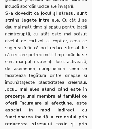
includă abordări ludice ale învățării.
S-a dovedit că jocul și stresul sunt 
strâns legate între ele.
 Cu cât li se 
dau mai mult timp și spațiu pentru joacă 
neîntreruptă, cu atât este mai scăzut 
nivelul de cortizol al copiilor, ceea ce 
sugerează fie că jocul reduce stresul, fie 
că cei care petrec mult timp jucându-se 
sunt mai puțin stresați. Jocul activează, 
de asemenea, norepinefrina, ceea ce 
facilitează legătura dintre sinapse și 
îmbunătățește plasticitatea creierului
. 
Jocul, mai ales atunci când este în 
prezența unui membru al familiei ce 
oferă încurajare și afecțiune, este 
asociat în mod indirect cu 
funcționarea înaltă a creierului prin 
reducerea stresului toxic și prin 