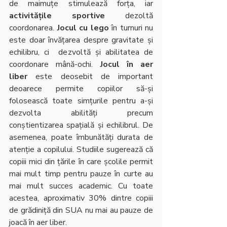
de maimuțe stimulează forța, iar 
activitățile sportive
 dezoltă 
coordonarea. 
Jocul cu lego
 în turnuri nu 
este doar învățarea despre gravitate și 
echilibru, ci  dezvoltă și abilitatea de 
coordonare mână-ochi. 
Jocul în aer 
liber
 este deosebit de important 
deoarece permite copiilor să-și 
folosească toate simțurile pentru a-și 
dezvolta abilități precum 
conștientizarea spațială și echilibrul. De 
asemenea, poate îmbunătăți durata de 
atenție a copilului. Studiile sugerează că 
copiii mici din țările în care școlile permit 
mai mult timp pentru pauze în curte au 
mai mult succes academic. Cu toate 
acestea, aproximativ 30% dintre copiii 
de grădiniță din SUA nu mai au pauze de 
joacă în aer liber.