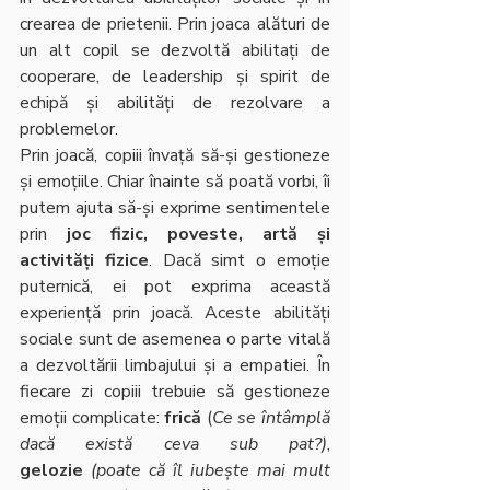
crearea de prietenii. Prin joaca alături de 
un alt copil se dezvoltă abilitați de 
cooperare, de leadership și spirit de 
echipă și abilități de rezolvare a 
problemelor.
Prin joacă, copiii învață să-și gestioneze 
și emoțiile. Chiar înainte să poată vorbi, îi 
putem ajuta să-și exprime sentimentele 
prin 
joc fizic, poveste, artă și 
activități fizice
. Dacă simt o emoție 
puternică, ei pot exprima această 
experiență prin joacă. Aceste abilități 
sociale sunt de asemenea o parte vitală 
a dezvoltării limbajului și a empatiei. În 
fiecare zi copiii trebuie să gestioneze 
emoții complicate: 
frică
 (
Ce se întâmplă 
dacă există ceva sub pat?)
, 
gelozie
(poate că îl iubește mai mult 