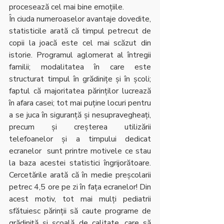
procesează cel mai bine emoțiile.
În ciuda numeroaselor avantaje dovedite, 
statisticile arată că timpul petrecut de 
copii la joacă este cel mai scăzut din 
istorie. Programul aglomerat al întregii 
familii; modalitatea în care este 
structurat timpul în grădinițe și în școli; 
faptul că majoritatea părinților lucrează 
în afara casei; tot mai puține locuri pentru 
a se juca în siguranță și nesupravegheați, 
precum și creșterea utilizării 
telefoanelor și a timpului dedicat 
ecranelor  sunt printre motivele ce stau 
la baza acestei statistici îngrijorătoare. 
Cercetările arată că în medie preșcolarii 
petrec 4,5 ore pe zi în fața ecranelor! Din 
acest motiv, tot mai mulți pediatrii 
sfătuiesc părinții să caute programe de 
grădiniță și școală de calitate, care să 