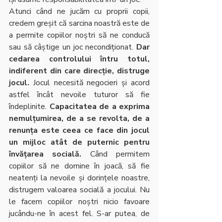
Atunci când ne jucăm cu proprii copii, 
credem greșit că sarcina noastră este de 
a permite copiilor noștri să ne conducă 
sau să câștige un joc necondiționat. 
Dar 
cedarea controlului întru totul, 
indiferent din care direcție, distruge 
jocul. 
Jocul necesită negocieri și acord 
astfel încât nevoile tuturor să fie 
îndeplinite. 
Capacitatea de a exprima 
nemulțumirea, de a se revolta, de a 
renunța este ceea ce face din jocul 
un mijloc atât de puternic pentru 
învățarea socială.
 Când permitem 
copiilor să ne domine în joacă, să fie 
neatenți la nevoile și dorințele noastre, 
distrugem valoarea socială a jocului. Nu 
le facem copiilor noștri nicio favoare 
jucându-ne în acest fel. S-ar putea, de 