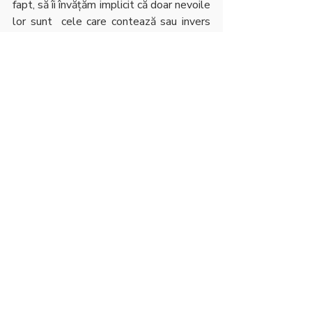
fapt, să îi învățăm implicit că doar nevoile 
lor sunt  cele care contează sau invers 
că nevoile lor nu contează deloc. Cea 
mai recomandată modalitate de joc 
adult – copil este aceea în care fiecare 
să își dorească să joace acel joc 
împreună. Trucul este să găsim un joc de 
care toată lumea se bucură, astfel 
fiecare va dori realmente să se joace și 
vor petrece timp de calitate împreună.
5. Joaca facilitează creativitatea
Creativitatea apare atunci când gândirea 
critică a copilului și dezvoltarea 
abilităților se reunesc pentru a produce 
ceva nou sau diferit. 
Jocul de rol sau 
imaginar este unul dintre 
fundamentele lumii unui copil și 
încep să demonstreze această 