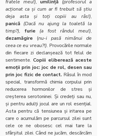
fratele meu!),
umilință
 (profesorul a 
acționat ca și cum ar fi trebuit să știu 
deja asta și toți copiii au râs!)
, 
panică
(Dacă nu ajung la toaletă la 
timp?),
furie
(a fost rândul meu!)
, 
dezamăgire
 (
nu-i pasă nimănui de 
ceea ce eu vreau?!).
 Provocările normale 
din fiecare zi declanșează tot felul de 
sentimente. 
Copiii eliberează aceste 
emoții prin joc: joc de rol, desen sau 
prin joc fizic de contact.
 Râsul în mod 
special, transformă chimia corpului prin 
reducerea hormonilor de stres și 
creșterea serotoninei. Și credeți sau nu, 
și pentru adulți jocul are un rol esențial. 
Asta pentru că tensiunea și iritarea pe 
care o acumulăm pe parcursul zilei sunt 
cele ce ne obosesc cel mai tare la 
sfârșitul zilei. Când ne jucăm, descărcăm 