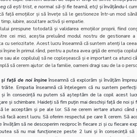
leg că ești trist, e normal să-ți fie teamă, etc)
 și învățându-l 
cum
că față emoțiilor și să învețe să le gestioneze într-un mod sănăt
i timp, iubire, ascultare activă și empatie.
lului prespune totodată și validarea emoțiilor proprii, fiind conș
tre cei mici, aceștia preluând modul nostru de gestionare a lo
ta cu seriozitate. Acest lucru înseamnă că suntem atenți la ceea
oi înșine în primul rând, pentru a putea avea grijă de emoția copilu
e sau ale copilului) să ne copleșească și e important ca atunci c
plă să cerem ajutor: de la familie, oameni dragi sau de la o pers
și față de noi înșine
înseamnă că explorăm și învățăm împreun
 trăite. Empatia înseamnă că înțelegem că nu suntem perfecți ca 
i și în consecință nu putem să așteptăm de la copil acest lucr
re și schimbare. Haideți să fim puțin mai deschiși față de noi și f
ă le acceptăm și pe ale lor. Să ne cerem iertare atunci când g
 să facă acest lucru. Să oferim respectul pe care îl cerem. Să a
re învățăm să ne descoperim reciproc în fiecare zi și cu fiecare ex
 putea să nu mai funcționeze peste 2 luni și în consecință să 