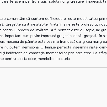
 care le avem pentru a găsi soluții noi și creative, împreună, l
care comunicăm că suntem de încredere, este modalitatea prin c
tră. Greșelile sunt inevitabile. Viața în sine este profesorul nost
 continuu proces de învățare. A fi perfect este o utopie, iar gre
mai important cum privim împreună greșeala, decât greșeala în si
un, meseria de părinte este cea mai frumoasă dar și cea mai grea
are nu putem demisiona. O familie perfectă înseamnă niște oamen
lalți indiferent de conotația momentelor prin care trec. La sfârșitu
se pentru a ierta orice, membrilor acesteia.