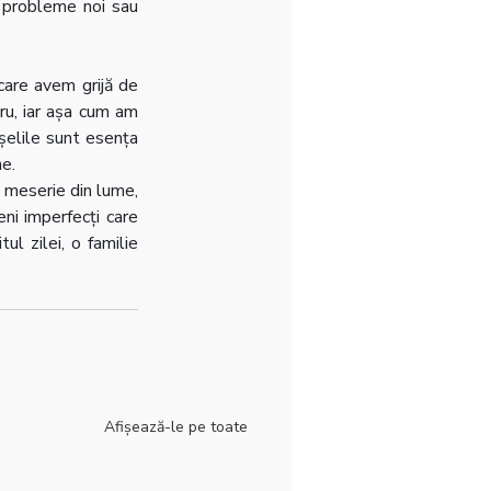
a probleme noi sau 
are avem grijă de 
ru, iar așa cum am 
șelile sunt esența 
ne.
 meserie din lume, 
i imperfecți care 
l zilei, o familie 
Afișează-le pe toate