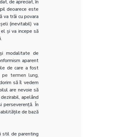
t, de apreciat, în 
pil deoarece este 
ă va trăi cu povara 
li (inevitabil) va 
el și va incepe să 
.
și modalitate de 
onformism aparent 
le de care a fost 
e pe termen lung, 
dorim să îl vedem 
ilul are nevoie să 
ezirabil, apelând 
i perseverență. În 
bilitățile de bază 
stil de parenting 