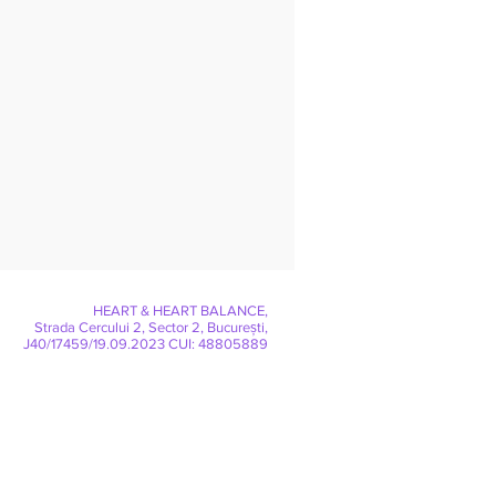
HEART & HEART BALANCE,
Strada Cercului 2, Sector 2, București,
J40/17459/19.09.2023 CUI: 48805889
ăturile - cum le
onăm în relația cu copiii