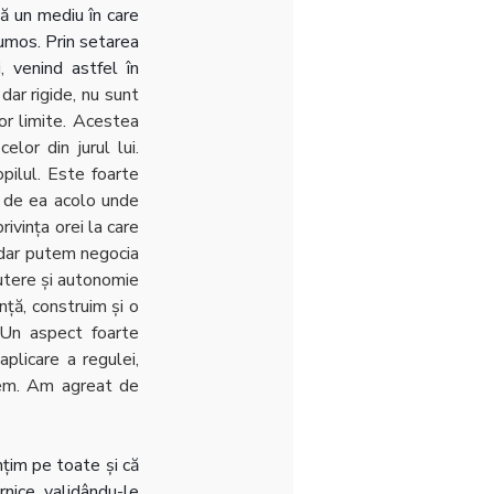
ă un mediu în care 
umos. Prin setarea 
, 
venind astfel în 
dar rigide, nu sunt 
r limite. Acestea 
lor din jurul lui. 
pilul. Este foarte 
t de ea acolo unde 
vința orei la care 
 dar putem negocia 
utere și autonomie 
nță, construim și o 
 Un aspect foarte 
licare a regulei, 
em. Am agreat de 
țim pe toate și că 
transmitem acest lucru către copil. Suntem alături de copil în timp ce simte emoții puternice, validându-le 