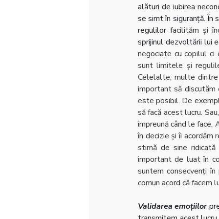
alături de iubirea necon
se simt în siguranță. În
regulilor
 facilităm și î
sprijinul dezvoltării lui e
negociate cu copilul ci
sunt limitele și regulil
Celelalte, multe dintre 
important să discutăm cu
este posibil. De exemplu
să facă acest lucru. Sau
împreună când le face. A
în decizie și îi acordăm 
stimă de sine ridicată 
important de luat în co
suntem consecvenți în 
comun acord că facem lucr
Validarea emoțiilor
 pr