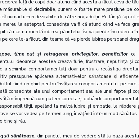
recierea față de copil doar atunci când acesta a făcut ceva de lăuda
măsurabile și dezirabile, punem o foarte mare presiune pe co
că numai lucruri dezirabile de către noi, adulții. Pe lângă faptul c
e mereu la așteptări, consecința va fi că atunci când va face greșe
il rău ce nu merită iubirea părintelui, își va pierde încrederea în 
e pe care le-a făcut, din teama că va pierde iubirea persoanei dragi
se, time-out și retragerea privilegiilor, beneficiilor
 ca 
tului deoarece acestea crează furie, frustrare, neputință și c
de a schimba comportamentul) doar pentru a recâștiga drepturi
zitiv presupune aplicarea 
alternativelor sănătoase și eficient
dultul fiind un ghid pentru învățarea comportamentului pe care 
xistă consecințe ale unui comportament sau ale unei fapte și cop
Învățăm împreună cum putem corecta și dobândi comportamentul d
responsabilității, apelând la multă iubire și empatie, la răbdare ș
tive se vor vedea pe termen lung, învățând într-un mod sănătos  a
e bine și rău.
eguli sănătoase,
 din punctul meu de vedere stă la baza acestui 