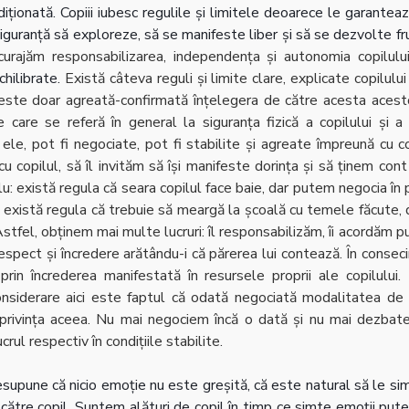
diționată. Copiii iubesc regulile și limitele deoarece le garanteaz
 siguranță să exploreze, să se manifeste liber și să se dezvolte fr
ncurajăm responsabilizarea, independența și autonomia copilului
chilibrate.
 Există câteva reguli și limite clare, explicate copilului 
 este doar agreată-confirmată înțelegera de către acesta acesto
e care se referă în general la siguranța fizică a copilului și a ce
ele, pot fi negociate, pot fi stabilite și agreate împreună cu co
 copilul, să îl invităm să își manifeste dorința și să ținem con
: există regula că seara copilul face baie, dar putem negocia în pri
, există regula că trebuie să meargă la școală cu temele făcute,
stfel, obținem mai multe lucruri: îl responsabilizăm, îi acordăm p
respect și încredere arătându-i că părerea lui contează. În conseci
prin încrederea manifestată în resursele proprii ale copilului.
nsiderare aici este faptul că odată negociată modalitatea de ap
privința aceea. Nu mai negociem încă o dată și nu mai dezbat
ul respectiv în condițiile stabilite.
esupune că nicio emoție nu este greșită, că este natural să le sim