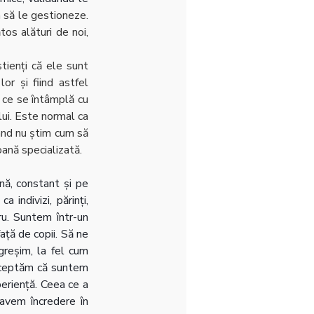
 să le gestioneze. 
os alături de noi, 
tienți că ele sunt 
r și fiind astfel 
 ce se întâmplă cu 
lui. Este normal ca 
ând nu știm cum să 
oană specializată.
ă, constant și pe 
indivizi, părinți, 
u. Suntem într-un 
ață de copii. Să ne 
reșim, la fel cum 
cceptăm că suntem 
periență. Ceea ce a 
avem încredere în 