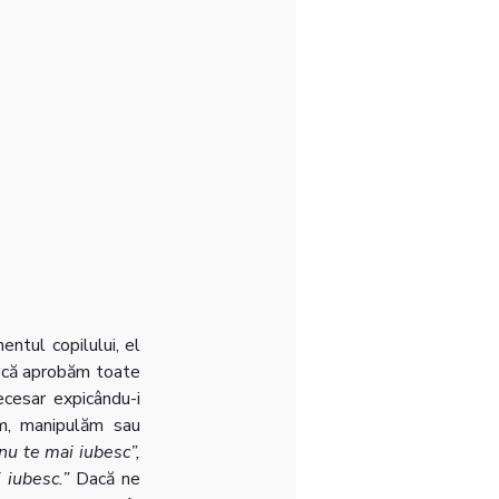
ntul copilului, el 
ă că aprobăm toate 
cesar expicându-i 
ăm, manipulăm sau 
nu te mai iubesc”, 
 iubesc.”
 Dacă ne 