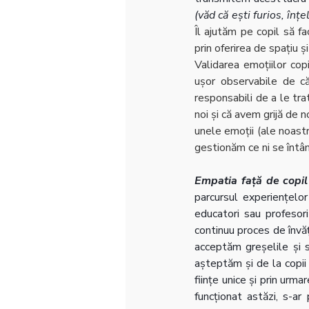
(văd că ești furios, înțe
Îl ajutăm pe copil să fa
prin oferirea de spațiu ș
Validarea emoțiilor copi
ușor observabile de că
responsabili de a le tra
noi și că avem grijă de n
unele emoții (ale noastr
gestionăm ce ni se întâm
Empatia față de copil 
parcursul experiențelor
educatori sau profesor
continuu proces de învăța
acceptăm greșelile și s
așteptăm și de la copii
ființe unice și prin urma
funcționat astăzi, s-ar