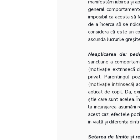
manifestăm iubirea și ap
general comportamente 
imposibil ca acesta să fa
de a încerca să se ridic
considera că este un cop
ascundă lucrurile greșit
Neaplicarea de: pedep
sancțiune a comportamen
(motivație extrinsecă 
privat. Parentingul po
(motivație intrinsecă)
 a
aplicat de copil. Da, e
știe care sunt acelea. 
la încurajarea asumării 
acest caz, efectele pozi
în viață și diferența dintr
Setarea de limite și r