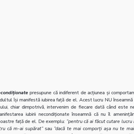
econdiționate
 presupune că indiferent de acțiunea și comportame
 adultul își manifestă iubirea față de el. Acest lucru NU înseamn
lui, chiar dimpotrivă, intervenim de fiecare dată când este ne
Manifestarea iubirii necondiționate înseamnă că nu îl ameninț
 noastre față de el. De exemplu: 
”pentru că ai făcut cutare lucru 
ru că m-ai supărat” 
sau 
”dacă te mai comporți așa nu te mai