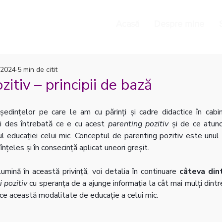
Acasă
Despre mine
 2024
5 min de citit
zitiv – principii de bază
l ședințelor pe care le am cu părinți și cadre didactice în cabi
ai des întrebată ce e cu acest 
parenting pozitiv
 și de ce atunci
l educației celui mic. Conceptul de parenting pozitiv este unul 
înțeles și în consecință aplicat uneori greșit.
umină în această privință, voi detalia în continuare 
câteva dint
 pozitiv
 cu speranța de a ajunge informația la cât mai mulți dintre 
ice această modalitate de educație a celui mic.