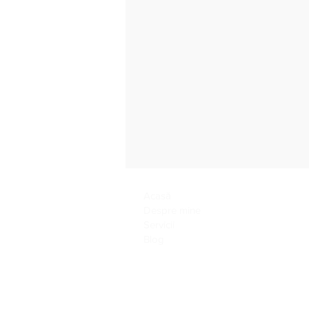
Acasă
Despre mine
Servicii
Blog
Cum stabilim limite cu copiii
– pași concreți