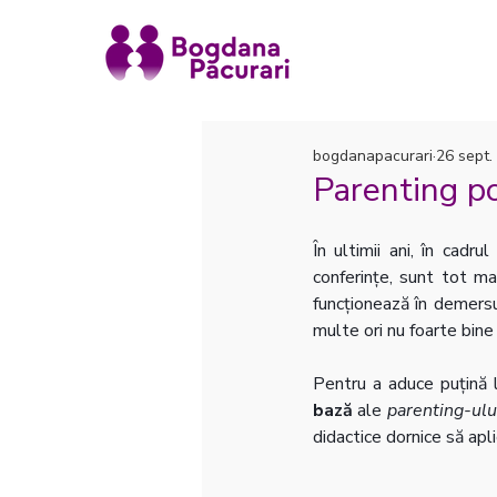
bogdanapacurari
26 sept.
Parenting po
În ultimii ani, în cadru
conferințe, sunt tot m
funcționează în demersu
multe ori nu foarte bine 
Pentru a aduce puțină l
bază
 ale 
parenting-ului
didactice dornice să apl